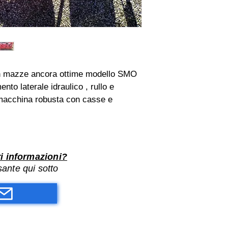
on mazze ancora ottime modello SMO 
nto laterale idraulico , rullo e 
, macchina robusta con casse e 
i informazioni?
lsante qui sotto