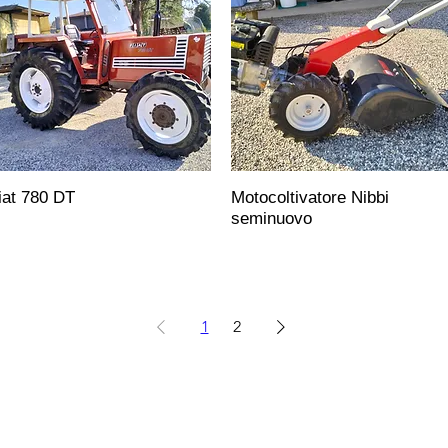
iat 780 DT
Motocoltivatore Nibbi
seminuovo
1
2