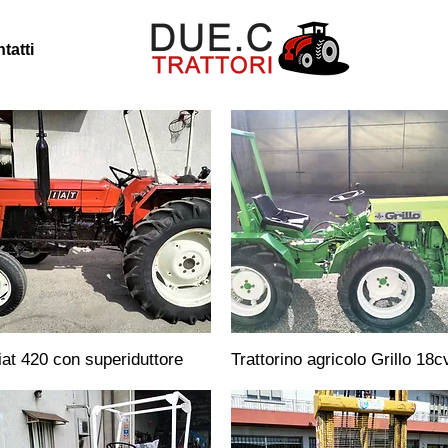
tatti
iat 420 con superiduttore
Trattorino agricolo Grillo 18c