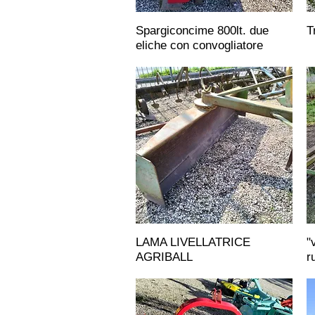
Spargiconcime 800lt. due
T
eliche con convogliatore
LAMA LIVELLATRICE
"
AGRIBALL
r