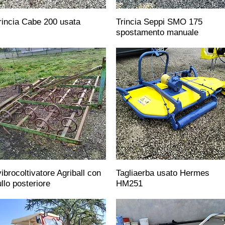
rincia Cabe 200 usata
Trincia Seppi SMO 175
spostamento manuale
vibrocoltivatore Agriball con
Tagliaerba usato Hermes
ullo posteriore
HM251