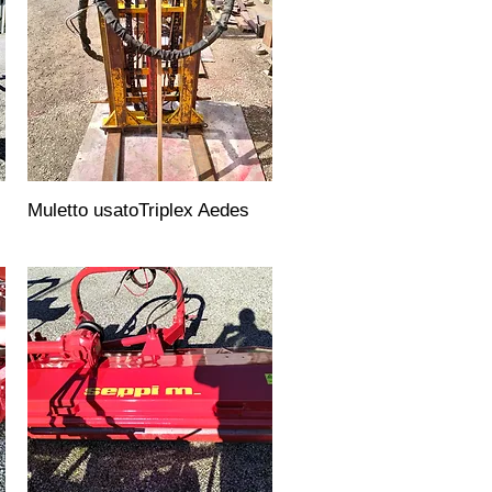
Muletto usatoTriplex Aedes